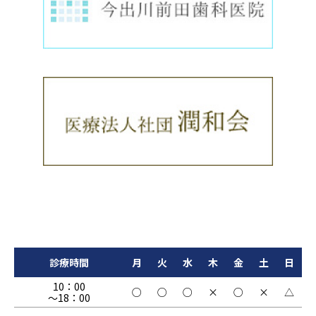
診療時間
月
火
水
木
金
土
日
10：00
○
○
○
×
○
×
△
～18：00